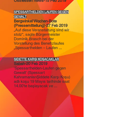
Osthessen News-15 Feb 2019
SPESSARTHELDEN LAUFEN GEGEN
GEWALT
Bergwinkel Wochen-Bote
(Pressemitteilung)-27 Feb 2019
„Auf diese Veranstaltung sind wir
stolz“, sagte Bürgermeister
Dominik Brasch bei der
Vorstellung des Benefizlaufes
„Spessarthelden – Laufen ...
ŞIDETTE KAR
Ş
I KO
Ş
ACAKLAR
Sabah-20 Feb 2019
'Spessarthelden-Laufen gegen
Gewalt' (Spessart
KahramanlarıŞiddete Karşı Koşu)
adlı koşu 19 Mayıs tarihinde saat
14.00'te başlayacak ve ...