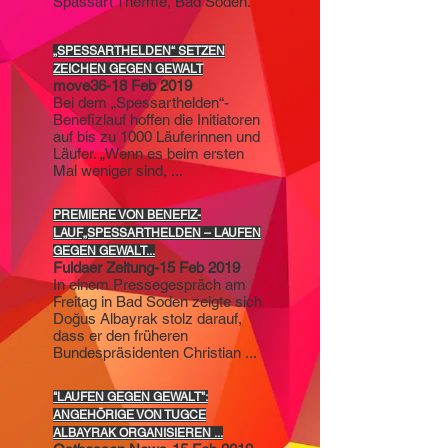
Spassart Therme, Bad Soden.
„SPESSARTHELDEN“ SETZEN
ZEICHEN GEGEN GEWALT
move36-18 Feb 2019
Bei dem „Spessarthelden“-
Benefizlauf hoffen die Initiatoren
auf bis zu 1000 Läuferinnen und
Läufer. „Wenn es beim ersten
Mal weniger sind, ...
PREMIERE VON BENEFIZ-
LAUF„SPESSARTHELDEN – LAUFEN
GEGEN GEWALT...
Fuldaer Zeitung-15 Feb 2019
In einem Pressegespräch am
Freitag in Bad Soden zeigte sich
Doğus Albayrak stolz darauf,
dass er den früheren
Bundespräsidenten Christian ...
"LAUFEN GEGEN GEWALT":
ANGEHÖRIGE VON TUGCE
ALBAYRAK ORGANISIEREN ...