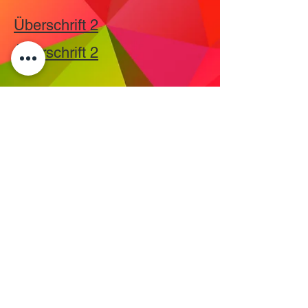
Überschrift 2
Überschrift 2
KONTAKT
IMPRESSUM
TUGCE ALBAYRAK E.V.
Vereinssitz:
Frankfurter Str. 58
63628 Bad Soden-Salmünster
Verwaltungssitz/Postanschrift:
DATENSCHUTZ
Eckenheimer landstr. 91
60318 Frankfurt am Main
info@tugcealbayrak.net
info@spessarthelden.com
FAQ