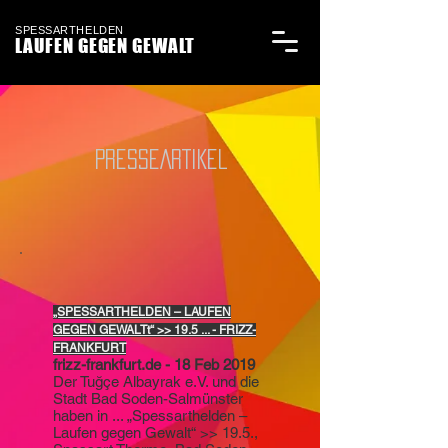
SPESSARTHELDEN
LAUFEN GEGEN GEWALT
PRESSEARTIKEL
„SPESSARTHELDEN – LAUFEN
GEGEN GEWALTt“ >> 19.5 ... - FRIZZ-
FRANKFURT
frizz-frankfurt.de
- 18 Feb 2019
Der Tuğçe Albayrak e.V. und die
Stadt Bad Soden-Salmünster
haben in ... „Spessarthelden –
Laufen gegen Gewalt“ >> 19.5.,