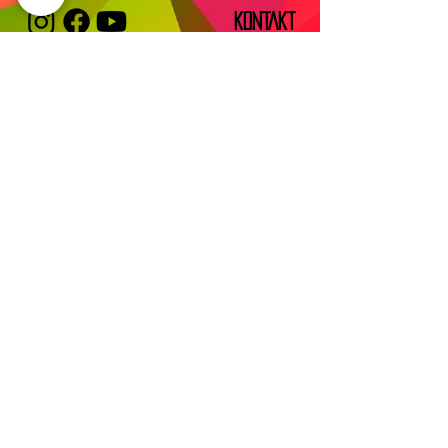
KONTAKT
IMPRESSUM
TUGCE ALBAYRAK E.V.
Vereinssitz:
Frankfurter Str. 58
63628 Bad Soden-Salmünster
Verwaltungssitz/Postanschrift:
DATENSCHUTZ
Eckenheimer landstr. 91
60318 Frankfurt am Main
info@tugcealbayrak.net
info@spessarthelden.com
FAQ
©2019
SPESSARTHELDEN
– COPYRIGHT.