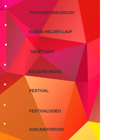
PODIUMSDISKUSSION
KLEINE-HELDEN-LAUF
HAUPTLAUF
SIEGEREHRUNG
FESTIVAL
FESTIVALVIDEO
DOKUMENTATION