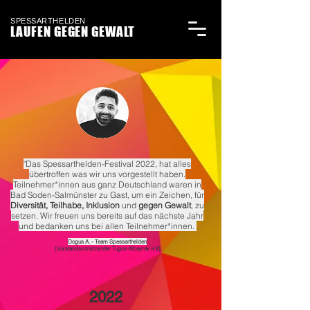
SPESSARTHELDEN
LAUFEN GEGEN GEWALT
"Das Spessarthelden-Festival 2022, hat alles
übertroffen was wir uns vorgestellt haben.
Teilnehmer*innen aus ganz Deutschland waren in
Bad Soden-Salmünster zu Gast, um ein Zeichen, für
Diversität, Teilhabe, Inklusion
und
gegen Gewalt
, zu
setzen. Wir freuen uns bereits auf das nächste Jahr
und bedanken uns bei allen Teilnehmer*innen.
Dogus A. - Team Spessarthelden
(Vorstandsvorsitzender Tugce Albayrak e.V.)
2022