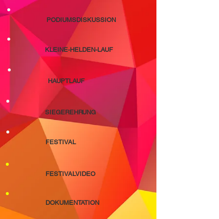
PODIUMSDISKUSSION
KLEINE-HELDEN-LAUF
HAUPTLAUF
SIEGEREHRUNG
FESTIVAL
FESTIVALVIDEO
DOKUMENTATION