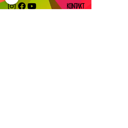
KONTAKT
IMPRESSUM
TUGCE ALBAYRAK E.V.
Vereinssitz:
Frankfurter Str. 58
63628 Bad Soden-Salmünster
Verwaltungssitz/Postanschrift:
DATENSCHUTZ
Eckenheimer landstr. 91
60318 Frankfurt am Main
info@tugcealbayrak.net
info@spessarthelden.com
FAQ
©2019
SPESSARTHELDEN
– COPYRIGHT.