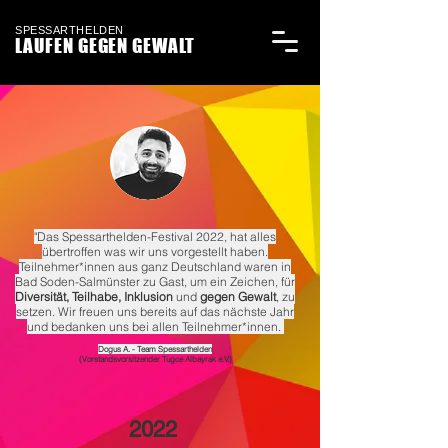
SPESSARTHELDEN
LAUFEN GEGEN GEWALT
"Das Spessarthelden-Festival 2022, hat alles
übertroffen was wir uns vorgestellt haben.
Teilnehmer*innen aus ganz Deutschland waren in
Bad Soden-Salmünster zu Gast, um ein Zeichen, für
Diversität, Teilhabe, Inklusion
und
gegen Gewalt
, zu
setzen. Wir freuen uns bereits auf das nächste Jahr
und bedanken uns bei allen Teilnehmer*innen.
Dogus A. - Team Spessarthelden
(Vorstandsvorsitzender Tugce Albayrak e.V.)
2022