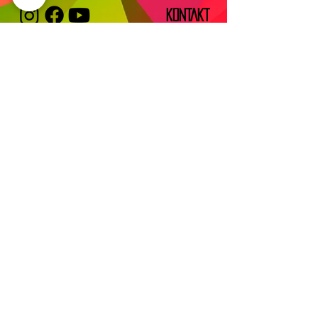
KONTAKT
IMPRESSUM
TUGCE ALBAYRAK E.V.
Vereinssitz:
Frankfurter Str. 58
63628 Bad Soden-Salmünster
Verwaltungssitz/Postanschrift:
DATENSCHUTZ
Eckenheimer landstr. 91
60318 Frankfurt am Main
info@tugcealbayrak.net
info@spessarthelden.com
FAQ
©2019
SPESSARTHELDEN
– COPYRIGHT.