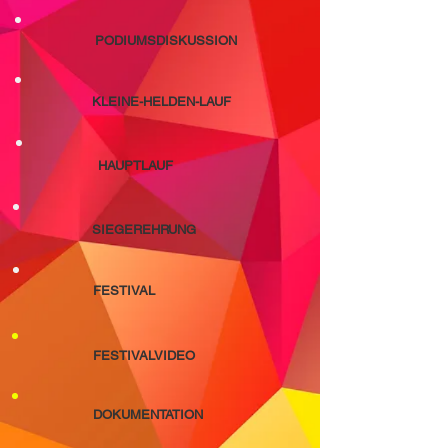
PODIUMSDISKUSSION
KLEINE-HELDEN-LAUF
HAUPTLAUF
SIEGEREHRUNG
FESTIVAL
FESTIVALVIDEO
DOKUMENTATION