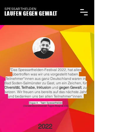
SPESSARTHELDEN
LAUFEN GEGEN GEWALT
"Das Spessarthelden-Festival 2022, hat alles
übertroffen was wir uns vorgestellt haben.
Teilnehmer*innen aus ganz Deutschland waren in
Bad Soden-Salmünster zu Gast, um ein Zeichen, für
Diversität, Teilhabe, Inklusion
und
gegen Gewalt
, zu
setzen. Wir freuen uns bereits auf das nächste Jahr
und bedanken uns bei allen Teilnehmer*innen.
Dogus A. - Team Spessarthelden
(Vorstandsvorsitzender Tugce Albayrak e.V.)
2022