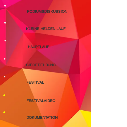
PODIUMSDISKUSSION
KLEINE-HELDEN-LAUF
HAUPTLAUF
SIEGEREHRUNG
FESTIVAL
FESTIVALVIDEO
DOKUMENTATION