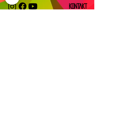
KONTAKT
IMPRESSUM
TUGCE ALBAYRAK E.V.
Vereinssitz:
Frankfurter Str. 58
63628 Bad Soden-Salmünster
Verwaltungssitz/Postanschrift:
DATENSCHUTZ
Eckenheimer landstr. 91
60318 Frankfurt am Main
info@tugcealbayrak.net
info@spessarthelden.com
FAQ
©2019
SPESSARTHELDEN
– COPYRIGHT.