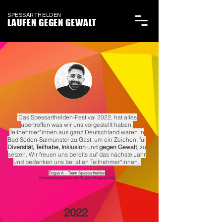
SPESSARTHELDEN
LAUFEN GEGEN GEWALT
"Das Spessarthelden-Festival 2022, hat alles
übertroffen was wir uns vorgestellt haben.
Teilnehmer*innen aus ganz Deutschland waren in
Bad Soden-Salmünster zu Gast, um ein Zeichen, für
Diversität, Teilhabe, Inklusion
und
gegen Gewalt
, zu
setzen. Wir freuen uns bereits auf das nächste Jahr
und bedanken uns bei allen Teilnehmer*innen.
Dogus A. - Team Spessarthelden
(Vorstandsvorsitzender Tugce Albayrak e.V.)
2022