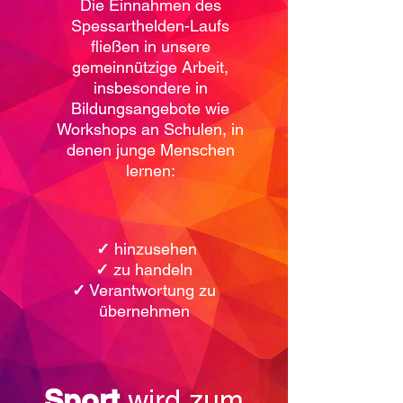
Die Einnahmen des
Spessarthelden-Laufs
fließen in unsere
gemeinnützige Arbeit,
insbesondere in
Bildungsangebote wie
Workshops an Schulen, in
denen junge Menschen
lernen:
‭
✓
hinzusehen
✓
zu handeln
✓
Verantwortung zu
übernehmen
Sport
wird zum