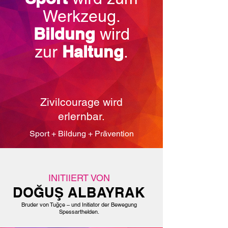
Werkzeug.
Bildung
wird
Haltung
zur
.
Zivilcourage wird
erlernbar.
Sport + Bildung + Prävention
INITIIERT VON
DOĞUŞ ALBAYRAK
Bruder von Tuğçe – und Initiator der Bewegung
Spessarthelden.