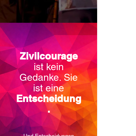
Zivilcourage
ist kein
Gedanke. Sie
ist eine
Entscheidung
.
Und Entscheidungen