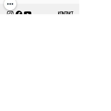
KONTAKT
IMPRESSUM
TUGCE ALBAYRAK E.V.
Vereinssitz:
Frankfurter Str. 58
63628 Bad Soden-Salmünster
Verwaltungssitz/Postanschrift:
DATENSCHUTZ
Eckenheimer landstr. 91
60318 Frankfurt am Main
info@tugcealbayrak.net
info@spessarthelden.com
FAQ